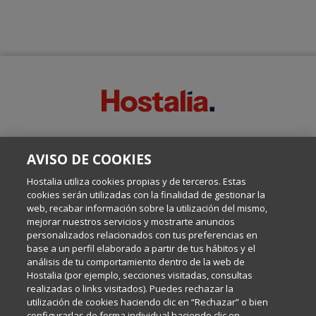
SOBRE ESTE BLOG:
AVISO DE COOKIES
Escrito por el equipo de Comunicación de Hostalia, dirigido por
Inma Castellanos, en el que conversamos sobre Hosting,
Hostalia utiliza cookies propias y de terceros. Estas
Internet y Tecnología.
cookies serán utilizadas con la finalidad de gestionar la
web, recabar información sobre la utilización del mismo,
mejorar nuestros servicios y mostrarte anuncios
Política de privacidad
personalizados relacionados con tus preferencias en
base a un perfil elaborado a partir de tus hábitos y el
análisis de tu comportamiento dentro de la web de
Política de cookies
Hostalia (por ejemplo, secciones visitadas, consultas
realizadas o links visitados). Puedes rechazar la
utilización de cookies haciendo clic en “Rechazar” o bien
Aviso legal
configurarlas de forma individual haciendo clic en