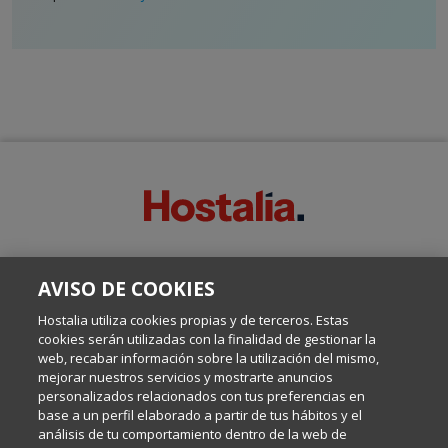
SOBRE ESTE BLOG:
AVISO DE COOKIES
Escrito por el equipo de Comunicación de Hostalia, dirigido por
Inma Castellanos, en el que conversamos sobre Hosting,
Hostalia utiliza cookies propias y de terceros. Estas
Internet y Tecnología.
cookies serán utilizadas con la finalidad de gestionar la
web, recabar información sobre la utilización del mismo,
mejorar nuestros servicios y mostrarte anuncios
Política de privacidad
personalizados relacionados con tus preferencias en
base a un perfil elaborado a partir de tus hábitos y el
análisis de tu comportamiento dentro de la web de
Política de cookies