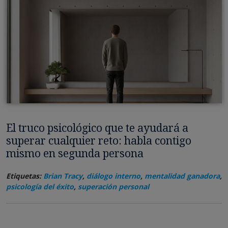
El truco psicológico que te ayudará a
superar cualquier reto: habla contigo
mismo en segunda persona
Etiquetas:
Brian Tracy
,
diálogo interno
,
mentalidad ganadora
,
psicología del éxito
,
superación personal