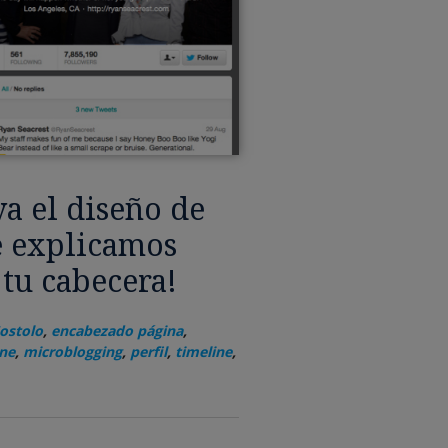
a el diseño de
te explicamos
tu cabecera!
ostolo
,
encabezado página
,
ne
,
microblogging
,
perfil
,
timeline
,