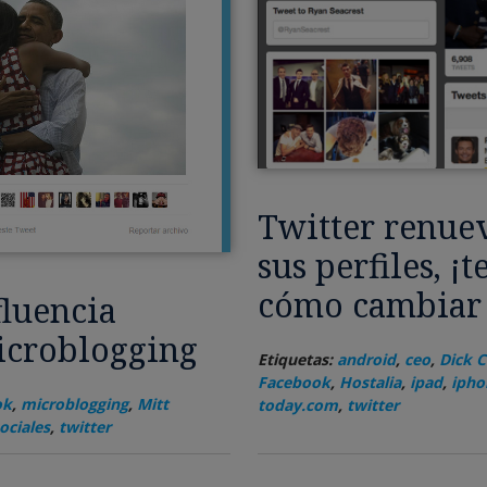
Twitter renuev
sus perfiles, ¡
cómo cambiar 
fluencia
icroblogging
Etiquetas:
android
,
ceo
,
Dick C
Facebook
,
Hostalia
,
ipad
,
ipho
ok
,
microblogging
,
Mitt
today.com
,
twitter
ociales
,
twitter