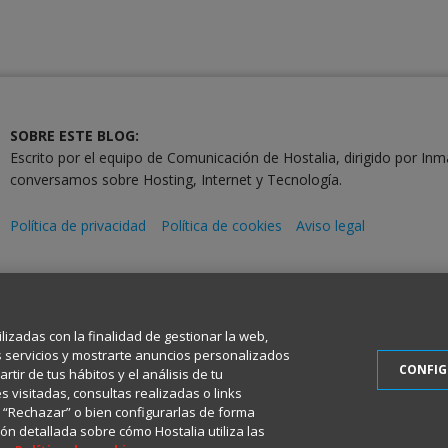
SOBRE ESTE BLOG:
Escrito por el equipo de Comunicación de Hostalia, dirigido por Inm
conversamos sobre Hosting, Internet y Tecnología.
Política de privacidad
Política de cookies
Aviso legal
2001-2026 © Copyright
Todos los Derechos Reservados
ilizadas con la finalidad de gestionar la web,
s servicios y mostrarte anuncios personalizados
CONFI
tir de tus hábitos y el análisis de tu
 visitadas, consultas realizadas o links
en “Rechazar” o bien configurarlas de forma
ón detallada sobre cómo Hostalia utiliza las