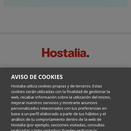
SOBRE ESTE BLOG:
AVISO DE COOKIES
Escrito por el equipo de Comunicación de Hostalia, dirigido por
Inma Castellanos, en el que conversamos sobre Hosting,
Hostalia utiliza cookies propias y de terceros. Estas
Internet y Tecnología.
cookies serán utilizadas con la finalidad de gestionar la
web, recabar información sobre la utilización del mismo,
mejorar nuestros servicios y mostrarte anuncios
Política de privacidad
personalizados relacionados con tus preferencias en
base a un perfil elaborado a partir de tus hábitos y el
análisis de tu comportamiento dentro de la web de
Política de cookies
Hostalia (por ejemplo, secciones visitadas, consultas
realizadas o links visitados). Puedes rechazar la