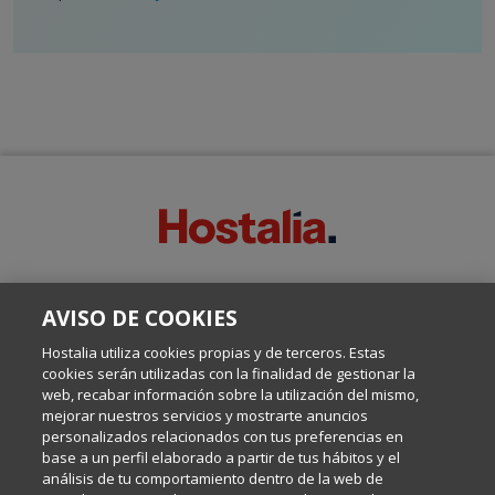
SOBRE ESTE BLOG:
AVISO DE COOKIES
Escrito por el equipo de Comunicación de Hostalia, dirigido por
Inma Castellanos, en el que conversamos sobre Hosting,
Hostalia utiliza cookies propias y de terceros. Estas
Internet y Tecnología.
cookies serán utilizadas con la finalidad de gestionar la
web, recabar información sobre la utilización del mismo,
mejorar nuestros servicios y mostrarte anuncios
Política de privacidad
personalizados relacionados con tus preferencias en
base a un perfil elaborado a partir de tus hábitos y el
análisis de tu comportamiento dentro de la web de
Política de cookies