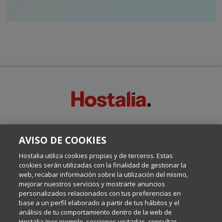
SOBRE ESTE BLOG:
AVISO DE COOKIES
Escrito por el equipo de Comunicación de Hostalia, dirigido por
Inma Castellanos, en el que conversamos sobre Hosting,
Hostalia utiliza cookies propias y de terceros. Estas
Internet y Tecnología.
cookies serán utilizadas con la finalidad de gestionar la
web, recabar información sobre la utilización del mismo,
mejorar nuestros servicios y mostrarte anuncios
Política de privacidad
personalizados relacionados con tus preferencias en
base a un perfil elaborado a partir de tus hábitos y el
análisis de tu comportamiento dentro de la web de
Política de cookies
Hostalia (por ejemplo, secciones visitadas, consultas