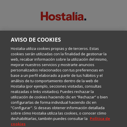
SOBRE ESTE BLOG:
AVISO DE COOKIES
Escrito por el equipo de Comunicación de Hostalia, dirigido por
Inma Castellanos, en el que conversamos sobre Hosting,
Hostalia utiliza cookies propias y de terceros. Estas
Internet y Tecnología.
cookies serán utilizadas con la finalidad de gestionar la
web, recabar información sobre la utilización del mismo,
mejorar nuestros servicios y mostrarte anuncios
Política de privacidad
personalizados relacionados con tus preferencias en
base a un perfil elaborado a partir de tus hábitos y el
análisis de tu comportamiento dentro de la web de
Política de cookies
Hostalia (por ejemplo, secciones visitadas, consultas
realizadas o links visitados). Puedes rechazar la
utilización de cookies haciendo clic en “Rechazar” o bien
Aviso legal
configurarlas de forma individual haciendo clic en
“Configurar". Si deseas obtener información detallada
sobre cómo Hostalia utiliza las cookies, o conocer cómo
deshabilitarlas, también puedes consultar la
Política de
cookies