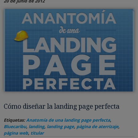
20 de junio de 2012
Cómo diseñar la landing page perfecta
Etiquetas:
Anatomía de una landing page perfecta
,
Bluecaribu
,
landing
,
landing page
,
página de aterrizaje
,
página web
,
titular