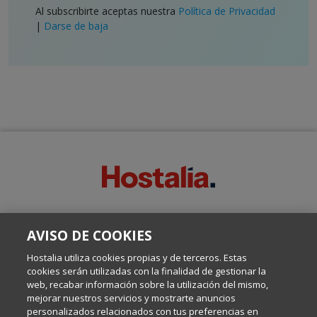
Al subscribirte aceptas nuestra
Política de Privacidad
|
Darse de baja
SOBRE ESTE BLOG:
AVISO DE COOKIES
Escrito por el equipo de Comunicación de Hostalia, dirigido por
Inma Castellanos, en el que conversamos sobre Hosting,
Hostalia utiliza cookies propias y de terceros. Estas
Internet y Tecnología.
cookies serán utilizadas con la finalidad de gestionar la
web, recabar información sobre la utilización del mismo,
mejorar nuestros servicios y mostrarte anuncios
Política de privacidad
personalizados relacionados con tus preferencias en