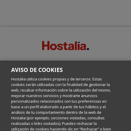
SOBRE ESTE BLOG:
AVISO DE COOKIES
Escrito por el equipo de Comunicación de Hostalia, dirigido por
Inma Castellanos, en el que conversamos sobre Hosting,
Hostalia utiliza cookies propias y de terceros. Estas
Internet y Tecnología.
cookies serán utilizadas con la finalidad de gestionar la
web, recabar información sobre la utilización del mismo,
mejorar nuestros servicios y mostrarte anuncios
Política de privacidad
personalizados relacionados con tus preferencias en
base a un perfil elaborado a partir de tus hábitos y el
análisis de tu comportamiento dentro de la web de
Política de cookies
Hostalia (por ejemplo, secciones visitadas, consultas
realizadas o links visitados). Puedes rechazar la
utilización de cookies haciendo clic en “Rechazar” o bien