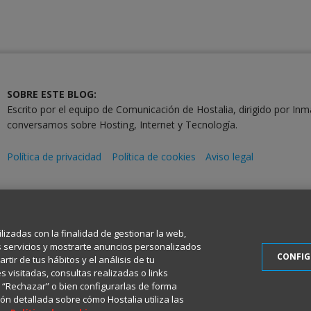
SOBRE ESTE BLOG:
Escrito por el equipo de Comunicación de Hostalia, dirigido por Inm
conversamos sobre Hosting, Internet y Tecnología.
Política de privacidad
Política de cookies
Aviso legal
2001-2026 © Copyright
Todos los Derechos Reservados
ilizadas con la finalidad de gestionar la web,
s servicios y mostrarte anuncios personalizados
CONFI
tir de tus hábitos y el análisis de tu
 visitadas, consultas realizadas o links
en “Rechazar” o bien configurarlas de forma
ón detallada sobre cómo Hostalia utiliza las