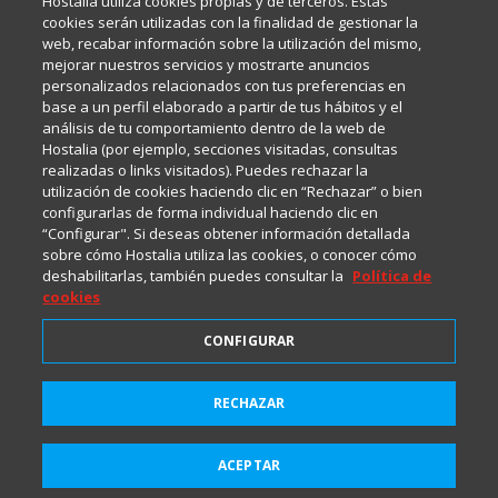
Hostalia utiliza cookies propias y de terceros. Estas
Internet y Tecnología.
cookies serán utilizadas con la finalidad de gestionar la
web, recabar información sobre la utilización del mismo,
mejorar nuestros servicios y mostrarte anuncios
Política de privacidad
personalizados relacionados con tus preferencias en
base a un perfil elaborado a partir de tus hábitos y el
análisis de tu comportamiento dentro de la web de
Política de cookies
Hostalia (por ejemplo, secciones visitadas, consultas
realizadas o links visitados). Puedes rechazar la
utilización de cookies haciendo clic en “Rechazar” o bien
Aviso legal
configurarlas de forma individual haciendo clic en
“Configurar". Si deseas obtener información detallada
sobre cómo Hostalia utiliza las cookies, o conocer cómo
deshabilitarlas, también puedes consultar la
Política de
cookies
CONFIGURAR
2001-2026 © Copyright
RECHAZAR
Todos los Derechos Reservados
ACEPTAR