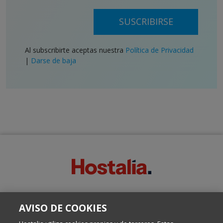
SUSCRIBIRSE
Al subscribirte aceptas nuestra
Política de Privacidad
|
Darse de baja
SOBRE ESTE BLOG:
AVISO DE COOKIES
Escrito por el equipo de Comunicación de Hostalia, dirigido por
Inma Castellanos, en el que conversamos sobre Hosting,