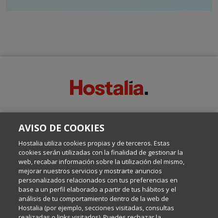
SOBRE ESTE BLOG:
AVISO DE COOKIES
Escrito por el equipo de Comunicación de Hostalia, dirigido por
Inma Castellanos, en el que conversamos sobre Hosting,
Hostalia utiliza cookies propias y de terceros. Estas
Internet y Tecnología.
cookies serán utilizadas con la finalidad de gestionar la
web, recabar información sobre la utilización del mismo,
mejorar nuestros servicios y mostrarte anuncios
Política de privacidad
personalizados relacionados con tus preferencias en
base a un perfil elaborado a partir de tus hábitos y el
análisis de tu comportamiento dentro de la web de
Política de cookies
Hostalia (por ejemplo, secciones visitadas, consultas
realizadas o links visitados). Puedes rechazar la