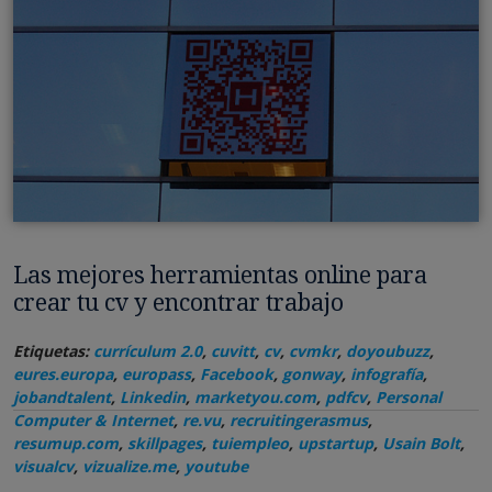
Las mejores herramientas online para
crear tu cv y encontrar trabajo
Etiquetas:
currículum 2.0
,
cuvitt
,
cv
,
cvmkr
,
doyoubuzz
,
eures.europa
,
europass
,
Facebook
,
gonway
,
infografía
,
jobandtalent
,
Linkedin
,
marketyou.com
,
pdfcv
,
Personal
Computer & Internet
,
re.vu
,
recruitingerasmus
,
resumup.com
,
skillpages
,
tuiempleo
,
upstartup
,
Usain Bolt
,
visualcv
,
vizualize.me
,
youtube