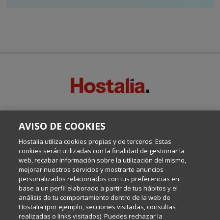
SOBRE ESTE BLOG:
AVISO DE COOKIES
Escrito por el equipo de Comunicación de Hostalia, dirigido por
Inma Castellanos, en el que conversamos sobre Hosting,
Hostalia utiliza cookies propias y de terceros. Estas
Internet y Tecnología.
cookies serán utilizadas con la finalidad de gestionar la
web, recabar información sobre la utilización del mismo,
mejorar nuestros servicios y mostrarte anuncios
Política de privacidad
personalizados relacionados con tus preferencias en
base a un perfil elaborado a partir de tus hábitos y el
análisis de tu comportamiento dentro de la web de
Política de cookies
Hostalia (por ejemplo, secciones visitadas, consultas
realizadas o links visitados). Puedes rechazar la