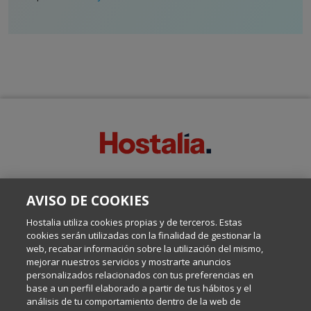
SOBRE ESTE BLOG:
AVISO DE COOKIES
Escrito por el equipo de Comunicación de Hostalia, dirigido por
Inma Castellanos, en el que conversamos sobre Hosting,
Hostalia utiliza cookies propias y de terceros. Estas
Internet y Tecnología.
cookies serán utilizadas con la finalidad de gestionar la
web, recabar información sobre la utilización del mismo,
mejorar nuestros servicios y mostrarte anuncios
Política de privacidad
personalizados relacionados con tus preferencias en
base a un perfil elaborado a partir de tus hábitos y el
análisis de tu comportamiento dentro de la web de
Política de cookies