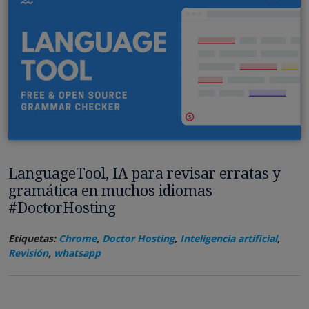
LanguageTool, IA para revisar erratas y
gramática en muchos idiomas
#DoctorHosting
Etiquetas:
Chrome
,
Doctor Hosting
,
Inteligencia artificial
,
Revisión
,
whatsapp