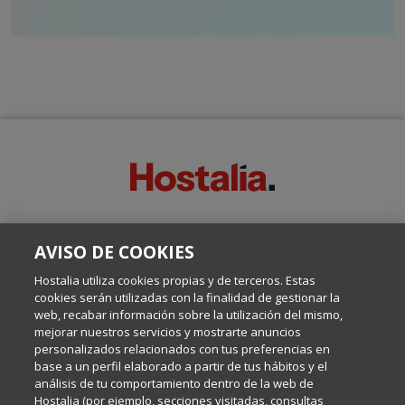
SOBRE ESTE BLOG:
AVISO DE COOKIES
Escrito por el equipo de Comunicación de Hostalia, dirigido por
Inma Castellanos, en el que conversamos sobre Hosting,
Hostalia utiliza cookies propias y de terceros. Estas
Internet y Tecnología.
cookies serán utilizadas con la finalidad de gestionar la
web, recabar información sobre la utilización del mismo,
mejorar nuestros servicios y mostrarte anuncios
Política de privacidad
personalizados relacionados con tus preferencias en
base a un perfil elaborado a partir de tus hábitos y el
análisis de tu comportamiento dentro de la web de
Política de cookies
Hostalia (por ejemplo, secciones visitadas, consultas