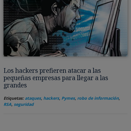
Los hackers prefieren atacar a las
pequeñas empresas para llegar a las
grandes
Etiquetas:
ataques
,
hackers
,
Pymes
,
robo de información
,
RSA
,
seguridad