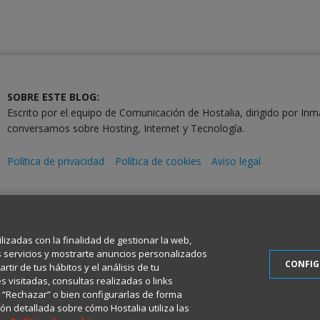
SOBRE ESTE BLOG:
Escrito por el equipo de Comunicación de Hostalia, dirigido por Inm
conversamos sobre Hosting, Internet y Tecnología.
Política de privacidad
Política de cookies
Aviso legal
2001-2026 © Copyright
Todos los Derechos Reservados
ilizadas con la finalidad de gestionar la web,
s servicios y mostrarte anuncios personalizados
CONFI
tir de tus hábitos y el análisis de tu
 visitadas, consultas realizadas o links
en “Rechazar” o bien configurarlas de forma
ón detallada sobre cómo Hostalia utiliza las