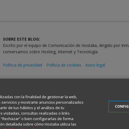
SOBRE ESTE BLOG:
Escrito por el equipo de Comunicación de Hostalia, dirigido por Inm
conversamos sobre Hosting, Internet y Tecnología.
Política de privacidad
Política de cookies
Aviso legal
2001-2026 © Copyright
Todos los Derechos Reservados
ilizadas con la finalidad de gestionar la web,
s servicios y mostrarte anuncios personalizados
CONFI
tir de tus hábitos y el análisis de tu
 visitadas, consultas realizadas o links
en “Rechazar” o bien configurarlas de forma
ón detallada sobre cómo Hostalia utiliza las