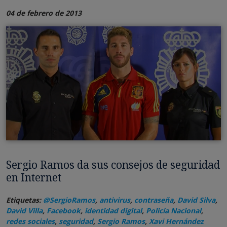
04 de febrero de 2013
Sergio Ramos da sus consejos de seguridad
en Internet
Etiquetas:
@SergioRamos
,
antivirus
,
contraseña
,
David Silva
,
David Villa
,
Facebook
,
identidad digital
,
Policía Nacional
,
redes sociales
,
seguridad
,
Sergio Ramos
,
Xavi Hernández