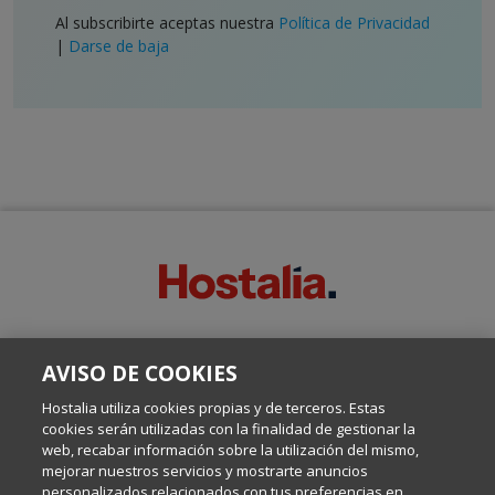
Al subscribirte aceptas nuestra
Política de Privacidad
|
Darse de baja
SOBRE ESTE BLOG:
AVISO DE COOKIES
Escrito por el equipo de Comunicación de Hostalia, dirigido por
Inma Castellanos, en el que conversamos sobre Hosting,
Hostalia utiliza cookies propias y de terceros. Estas
Internet y Tecnología.
cookies serán utilizadas con la finalidad de gestionar la
web, recabar información sobre la utilización del mismo,
mejorar nuestros servicios y mostrarte anuncios
Política de privacidad
personalizados relacionados con tus preferencias en