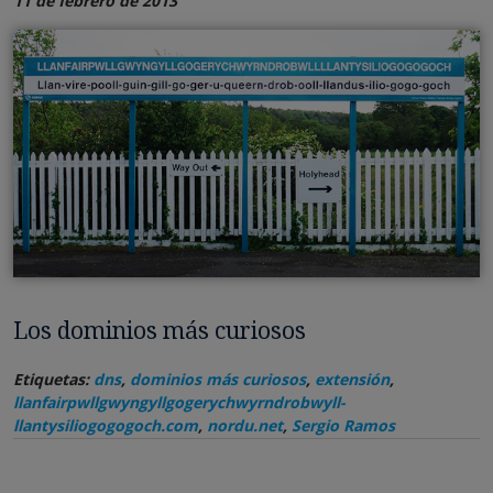
11 de febrero de 2013
Los dominios más curiosos
Etiquetas:
dns
,
dominios más curiosos
,
extensión
,
llanfairpwllgwyngyllgogerychwyrndrobwyll-
llantysiliogogogoch.com
,
nordu.net
,
Sergio Ramos