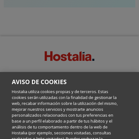
SOBRE ESTE BLOG:
AVISO DE COOKIES
Escrito por el equipo de Comunicación de Hostalia, dirigido por
Inma Castellanos, en el que conversamos sobre Hosting,
Hostalia utiliza cookies propias y de terceros. Estas
Internet y Tecnología.
cookies serán utilizadas con la finalidad de gestionar la
web, recabar información sobre la utilización del mismo,
mejorar nuestros servicios y mostrarte anuncios
Política de privacidad
personalizados relacionados con tus preferencias en
base a un perfil elaborado a partir de tus hábitos y el
análisis de tu comportamiento dentro de la web de
Política de cookies
Hostalia (por ejemplo, secciones visitadas, consultas
realizadas o links visitados). Puedes rechazar la