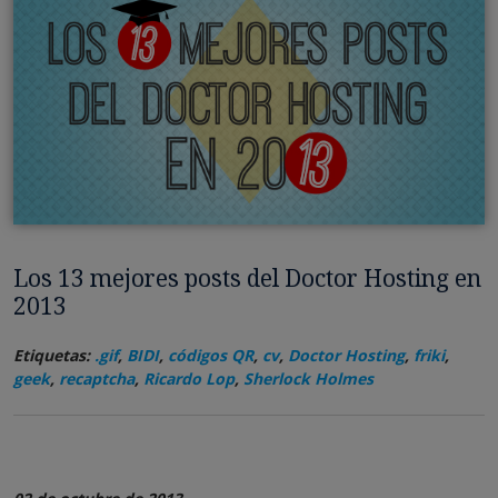
Los 13 mejores posts del Doctor Hosting en
2013
Etiquetas:
.gif
,
BIDI
,
códigos QR
,
cv
,
Doctor Hosting
,
friki
,
geek
,
recaptcha
,
Ricardo Lop
,
Sherlock Holmes