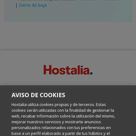
|
Darse de baja
SOBRE ESTE BLOG:
AVISO DE COOKIES
Escrito por el equipo de Comunicación de Hostalia, dirigido por
Inma Castellanos, en el que conversamos sobre Hosting,
Hostalia utiliza cookies propias y de terceros. Estas
Internet y Tecnología.
cookies serán utilizadas con la finalidad de gestionar la
web, recabar información sobre la utilización del mismo,
mejorar nuestros servicios y mostrarte anuncios
Política de privacidad
personalizados relacionados con tus preferencias en
base a un perfil elaborado a partir de tus hábitos y el