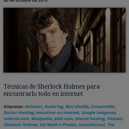
02 de octubre de 2013
Técnicas de Sherlock Holmes para
encontrarlo todo en internet
Etiquetas:
Akinator
,
AudioTag
,
Burj Khalifa
,
Compartido
,
Doctor Hosting
,
encontrar en internet
,
Google Imágenes
,
midomi.com
,
Musipedia
,
pixlr.com
,
shared hosting
,
Shazam
,
Sherlock Holmes
,
Sid Meier's Pirates
,
SoundHound
,
The