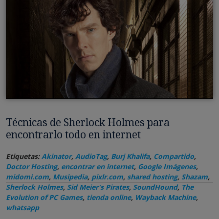
Técnicas de Sherlock Holmes para
encontrarlo todo en internet
Etiquetas:
Akinator
,
AudioTag
,
Burj Khalifa
,
Compartido
,
Doctor Hosting
,
encontrar en internet
,
Google Imágenes
,
midomi.com
,
Musipedia
,
pixlr.com
,
shared hosting
,
Shazam
,
Sherlock Holmes
,
Sid Meier's Pirates
,
SoundHound
,
The
Evolution of PC Games
,
tienda online
,
Wayback Machine
,
whatsapp