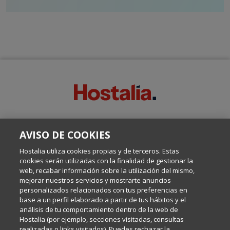
SOBRE ESTE BLOG:
AVISO DE COOKIES
Escrito por el equipo de Comunicación de Hostalia, dirigido por
Inma Castellanos, en el que conversamos sobre Hosting,
Hostalia utiliza cookies propias y de terceros. Estas
Internet y Tecnología.
cookies serán utilizadas con la finalidad de gestionar la
web, recabar información sobre la utilización del mismo,
mejorar nuestros servicios y mostrarte anuncios
Política de privacidad
personalizados relacionados con tus preferencias en
base a un perfil elaborado a partir de tus hábitos y el
análisis de tu comportamiento dentro de la web de
Política de cookies
Hostalia (por ejemplo, secciones visitadas, consultas
realizadas o links visitados). Puedes rechazar la