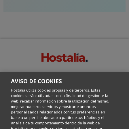
SOBRE ESTE BLOG:
AVISO DE COOKIES
Escrito por el equipo de Comunicación de Hostalia, dirigido por
Inma Castellanos, en el que conversamos sobre Hosting,
Hostalia utiliza cookies propias y de terceros. Estas
Internet y Tecnología.
cookies serán utilizadas con la finalidad de gestionar la
web, recabar información sobre la utilización del mismo,
mejorar nuestros servicios y mostrarte anuncios
Política de privacidad
personalizados relacionados con tus preferencias en
base a un perfil elaborado a partir de tus hábitos y el
análisis de tu comportamiento dentro de la web de
Política de cookies
Hostalia (por ejemplo, secciones visitadas, consultas