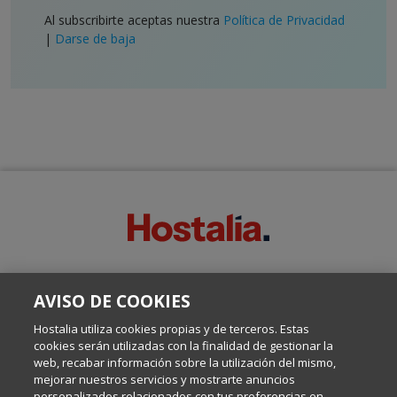
Al subscribirte aceptas nuestra
Política de Privacidad
|
Darse de baja
SOBRE ESTE BLOG:
AVISO DE COOKIES
Escrito por el equipo de Comunicación de Hostalia, dirigido por
Inma Castellanos, en el que conversamos sobre Hosting,
Hostalia utiliza cookies propias y de terceros. Estas
Internet y Tecnología.
cookies serán utilizadas con la finalidad de gestionar la
web, recabar información sobre la utilización del mismo,
mejorar nuestros servicios y mostrarte anuncios
Política de privacidad
personalizados relacionados con tus preferencias en