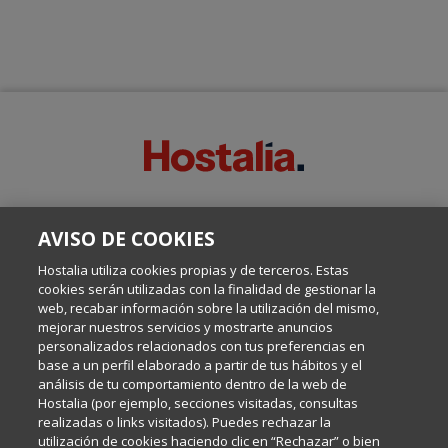
SOBRE ESTE BLOG:
AVISO DE COOKIES
Escrito por el equipo de Comunicación de Hostalia, dirigido por
Inma Castellanos, en el que conversamos sobre Hosting,
Hostalia utiliza cookies propias y de terceros. Estas
Internet y Tecnología.
cookies serán utilizadas con la finalidad de gestionar la
web, recabar información sobre la utilización del mismo,
mejorar nuestros servicios y mostrarte anuncios
Política de privacidad
personalizados relacionados con tus preferencias en
base a un perfil elaborado a partir de tus hábitos y el
análisis de tu comportamiento dentro de la web de
Política de cookies
Hostalia (por ejemplo, secciones visitadas, consultas
realizadas o links visitados). Puedes rechazar la
utilización de cookies haciendo clic en “Rechazar” o bien