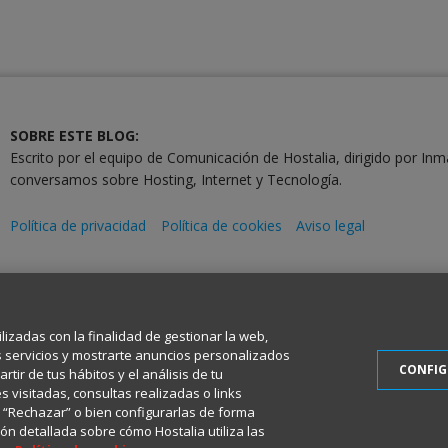
SOBRE ESTE BLOG:
Escrito por el equipo de Comunicación de Hostalia, dirigido por Inm
conversamos sobre Hosting, Internet y Tecnología.
Política de privacidad
Política de cookies
Aviso legal
2001-2026 © Copyright
Todos los Derechos Reservados
ilizadas con la finalidad de gestionar la web,
s servicios y mostrarte anuncios personalizados
CONFI
tir de tus hábitos y el análisis de tu
 visitadas, consultas realizadas o links
en “Rechazar” o bien configurarlas de forma
ón detallada sobre cómo Hostalia utiliza las