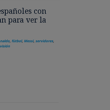
españoles con
an para ver la
onaldo
,
fútbol
,
Messi
,
servidores
,
visión