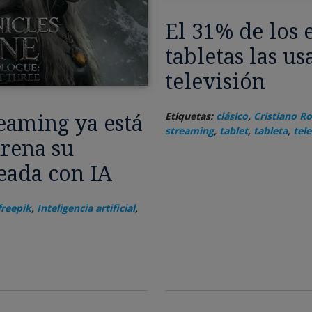
El 31% de los 
tabletas las us
televisión
reaming ya está
Etiquetas:
clásico
,
Cristiano R
streaming
,
tablet
,
tableta
,
tele
trena su
eada con IA
freepik
,
Inteligencia artificial
,