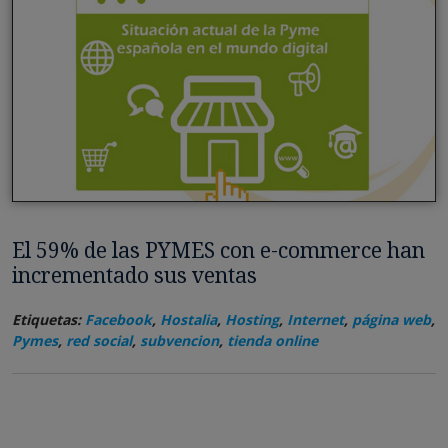
El 59% de las PYMES con e-commerce han
incrementado sus ventas
Etiquetas:
Facebook
,
Hostalia
,
Hosting
,
Internet
,
página web
,
Pymes
,
red social
,
subvencion
,
tienda online