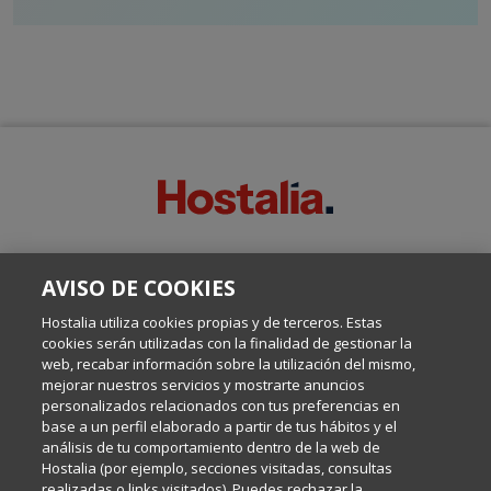
SOBRE ESTE BLOG:
AVISO DE COOKIES
Escrito por el equipo de Comunicación de Hostalia, dirigido por
Inma Castellanos, en el que conversamos sobre Hosting,
Hostalia utiliza cookies propias y de terceros. Estas
Internet y Tecnología.
cookies serán utilizadas con la finalidad de gestionar la
web, recabar información sobre la utilización del mismo,
mejorar nuestros servicios y mostrarte anuncios
Política de privacidad
personalizados relacionados con tus preferencias en
base a un perfil elaborado a partir de tus hábitos y el
análisis de tu comportamiento dentro de la web de
Política de cookies
Hostalia (por ejemplo, secciones visitadas, consultas
realizadas o links visitados). Puedes rechazar la