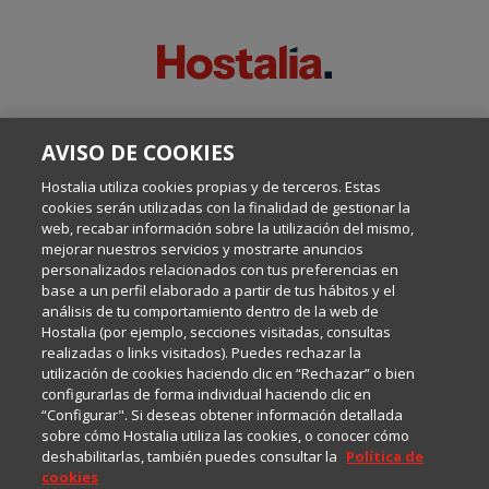
SOBRE ESTE BLOG:
AVISO DE COOKIES
Escrito por el equipo de Comunicación de Hostalia, dirigido por
Inma Castellanos, en el que conversamos sobre Hosting,
Hostalia utiliza cookies propias y de terceros. Estas
Internet y Tecnología.
cookies serán utilizadas con la finalidad de gestionar la
web, recabar información sobre la utilización del mismo,
mejorar nuestros servicios y mostrarte anuncios
Política de privacidad
personalizados relacionados con tus preferencias en
base a un perfil elaborado a partir de tus hábitos y el
análisis de tu comportamiento dentro de la web de
Política de cookies
Hostalia (por ejemplo, secciones visitadas, consultas
realizadas o links visitados). Puedes rechazar la
utilización de cookies haciendo clic en “Rechazar” o bien
Aviso legal
configurarlas de forma individual haciendo clic en
“Configurar". Si deseas obtener información detallada
sobre cómo Hostalia utiliza las cookies, o conocer cómo
deshabilitarlas, también puedes consultar la
Política de
cookies