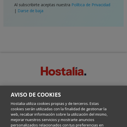
Al subscribirte aceptas nuestra
Política de Privacidad
|
Darse de baja
SOBRE ESTE BLOG:
AVISO DE COOKIES
Escrito por el equipo de Comunicación de Hostalia, dirigido por
Inma Castellanos, en el que conversamos sobre Hosting,
Hostalia utiliza cookies propias y de terceros. Estas
Internet y Tecnología.
cookies serán utilizadas con la finalidad de gestionar la
web, recabar información sobre la utilización del mismo,
mejorar nuestros servicios y mostrarte anuncios
Política de privacidad
personalizados relacionados con tus preferencias en