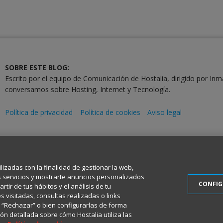
SOBRE ESTE BLOG:
Escrito por el equipo de Comunicación de Hostalia, dirigido por Inm
conversamos sobre Hosting, Internet y Tecnología.
Política de privacidad
Política de cookies
Aviso legal
2001-2026 © Copyright
Todos los Derechos Reservados
ilizadas con la finalidad de gestionar la web,
s servicios y mostrarte anuncios personalizados
CONFI
tir de tus hábitos y el análisis de tu
 visitadas, consultas realizadas o links
en “Rechazar” o bien configurarlas de forma
ón detallada sobre cómo Hostalia utiliza las