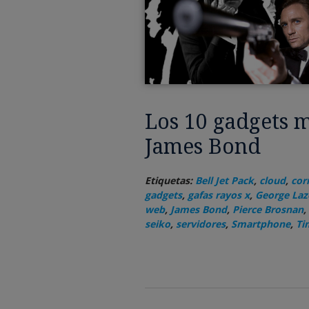
Los 10 gadgets m
James Bond
Etiquetas:
Bell Jet Pack
,
cloud
,
cor
gadgets
,
gafas rayos x
,
George La
web
,
James Bond
,
Pierce Brosnan
,
seiko
,
servidores
,
Smartphone
,
Ti