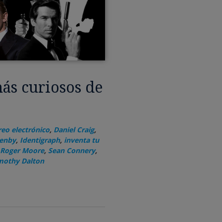
ás curiosos de
reo electrónico
,
Daniel Craig
,
zenby
,
Identigraph
,
inventa tu
Roger Moore
,
Sean Connery
,
mothy Dalton