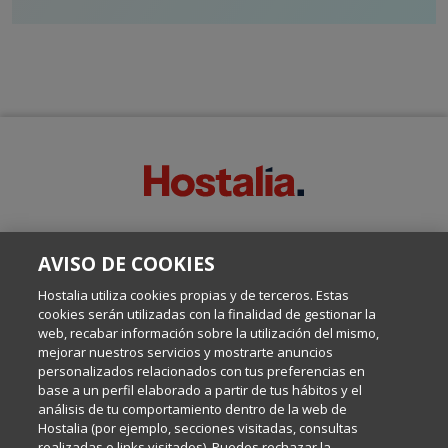
SOBRE ESTE BLOG:
AVISO DE COOKIES
Escrito por el equipo de Comunicación de Hostalia, dirigido por
Inma Castellanos, en el que conversamos sobre Hosting,
Hostalia utiliza cookies propias y de terceros. Estas
Internet y Tecnología.
cookies serán utilizadas con la finalidad de gestionar la
web, recabar información sobre la utilización del mismo,
mejorar nuestros servicios y mostrarte anuncios
Política de privacidad
personalizados relacionados con tus preferencias en
base a un perfil elaborado a partir de tus hábitos y el
análisis de tu comportamiento dentro de la web de
Política de cookies
Hostalia (por ejemplo, secciones visitadas, consultas
realizadas o links visitados). Puedes rechazar la