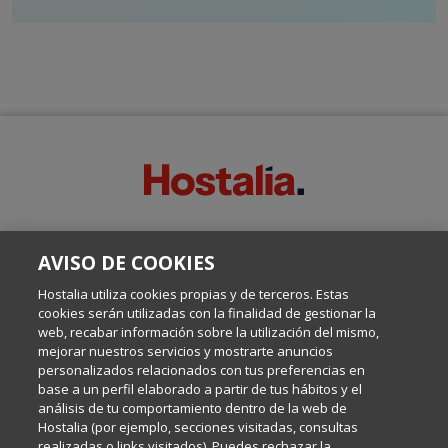
SOBRE ESTE BLOG:
AVISO DE COOKIES
Escrito por el equipo de Comunicación de Hostalia, dirigido por
Inma Castellanos, en el que conversamos sobre Hosting,
Hostalia utiliza cookies propias y de terceros. Estas
Internet y Tecnología.
cookies serán utilizadas con la finalidad de gestionar la
web, recabar información sobre la utilización del mismo,
mejorar nuestros servicios y mostrarte anuncios
Política de privacidad
personalizados relacionados con tus preferencias en
base a un perfil elaborado a partir de tus hábitos y el
análisis de tu comportamiento dentro de la web de
Política de cookies
Hostalia (por ejemplo, secciones visitadas, consultas
realizadas o links visitados). Puedes rechazar la