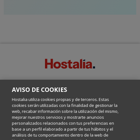
SOBRE ESTE BLOG:
AVISO DE COOKIES
Escrito por el equipo de Comunicación de Hostalia, dirigido por
Inma Castellanos, en el que conversamos sobre Hosting,
Hostalia utiliza cookies propias y de terceros. Estas
Internet y Tecnología.
cookies serán utilizadas con la finalidad de gestionar la
web, recabar información sobre la utilización del mismo,
mejorar nuestros servicios y mostrarte anuncios
Política de privacidad
personalizados relacionados con tus preferencias en
base a un perfil elaborado a partir de tus hábitos y el
análisis de tu comportamiento dentro de la web de
Política de cookies