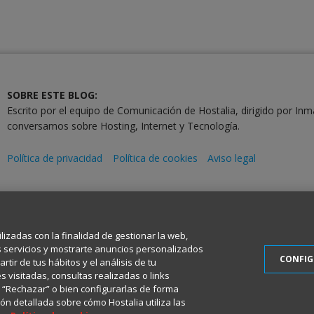
SOBRE ESTE BLOG:
Escrito por el equipo de Comunicación de Hostalia, dirigido por Inm
conversamos sobre Hosting, Internet y Tecnología.
Política de privacidad
Política de cookies
Aviso legal
2001-2026 © Copyright
Todos los Derechos Reservados
ilizadas con la finalidad de gestionar la web,
s servicios y mostrarte anuncios personalizados
CONFI
tir de tus hábitos y el análisis de tu
 visitadas, consultas realizadas o links
en “Rechazar” o bien configurarlas de forma
ón detallada sobre cómo Hostalia utiliza las