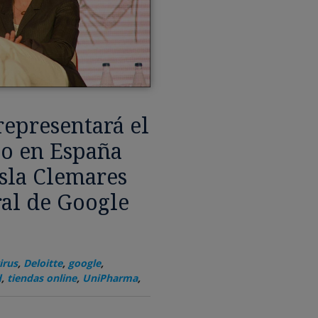
epresentará el
o en España
sla Clemares
ral de Google
irus
,
Deloitte
,
google
,
d
,
tiendas online
,
UniPharma
,