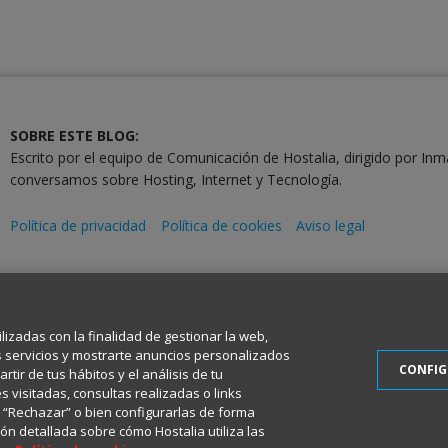
SOBRE ESTE BLOG:
Escrito por el equipo de Comunicación de Hostalia, dirigido por Inm
conversamos sobre Hosting, Internet y Tecnología.
Política de privacidad
Política de cookies
Aviso legal
2001-2026 © Copyright
Todos los Derechos Reservados
ilizadas con la finalidad de gestionar la web,
s servicios y mostrarte anuncios personalizados
CONFI
tir de tus hábitos y el análisis de tu
 visitadas, consultas realizadas o links
en “Rechazar” o bien configurarlas de forma
ón detallada sobre cómo Hostalia utiliza las