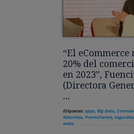
“El eCommerce r
20% del comerci
en 2023”, Fuenci
(Directora Gene
...
Etiquetas:
apps
,
Big Data
,
Coronav
Naturitas
,
PromoFarma
,
segurida
webs