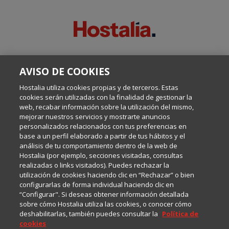
SOBRE ESTE BLOG:
AVISO DE COOKIES
Escrito por el equipo de Comunicación de Hostalia, dirigido por
Inma Castellanos, en el que conversamos sobre Hosting,
Hostalia utiliza cookies propias y de terceros. Estas
Internet y Tecnología.
cookies serán utilizadas con la finalidad de gestionar la
web, recabar información sobre la utilización del mismo,
mejorar nuestros servicios y mostrarte anuncios
Política de privacidad
personalizados relacionados con tus preferencias en
base a un perfil elaborado a partir de tus hábitos y el
análisis de tu comportamiento dentro de la web de
Política de cookies
Hostalia (por ejemplo, secciones visitadas, consultas
realizadas o links visitados). Puedes rechazar la
utilización de cookies haciendo clic en “Rechazar” o bien
Aviso legal
configurarlas de forma individual haciendo clic en
“Configurar". Si deseas obtener información detallada
sobre cómo Hostalia utiliza las cookies, o conocer cómo
deshabilitarlas, también puedes consultar la
Política de
cookies