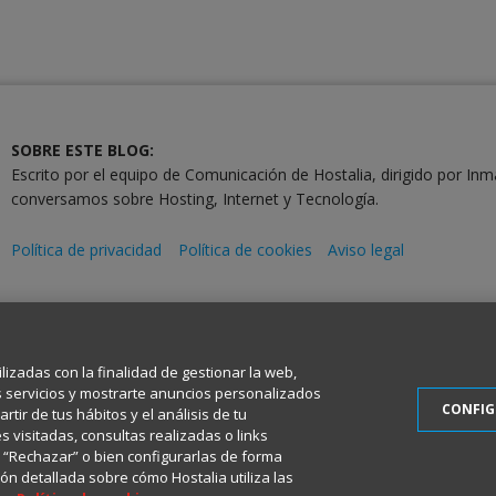
SOBRE ESTE BLOG:
Escrito por el equipo de Comunicación de Hostalia, dirigido por Inm
conversamos sobre Hosting, Internet y Tecnología.
Política de privacidad
Política de cookies
Aviso legal
2001-2026 © Copyright
Todos los Derechos Reservados
ilizadas con la finalidad de gestionar la web,
s servicios y mostrarte anuncios personalizados
CONFI
tir de tus hábitos y el análisis de tu
 visitadas, consultas realizadas o links
en “Rechazar” o bien configurarlas de forma
ón detallada sobre cómo Hostalia utiliza las