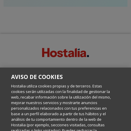
SOBRE ESTE BLOG:
AVISO DE COOKIES
Escrito por el equipo de Comunicación de Hostalia, dirigido por
Inma Castellanos, en el que conversamos sobre Hosting,
Hostalia utiliza cookies propias y de terceros. Estas
Internet y Tecnología.
cookies serán utilizadas con la finalidad de gestionar la
web, recabar información sobre la utilización del mismo,
mejorar nuestros servicios y mostrarte anuncios
Política de privacidad
personalizados relacionados con tus preferencias en
base a un perfil elaborado a partir de tus hábitos y el
análisis de tu comportamiento dentro de la web de
Política de cookies
Hostalia (por ejemplo, secciones visitadas, consultas
realizadas o links visitados). Puedes rechazar la