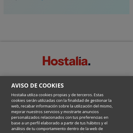
SOBRE ESTE BLOG:
AVISO DE COOKIES
Escrito por el equipo de Comunicación de Hostalia, dirigido por
Inma Castellanos, en el que conversamos sobre Hosting,
Hostalia utiliza cookies propias y de terceros. Estas
Internet y Tecnología.
cookies serán utilizadas con la finalidad de gestionar la
web, recabar información sobre la utilización del mismo,
mejorar nuestros servicios y mostrarte anuncios
Política de privacidad
personalizados relacionados con tus preferencias en
base a un perfil elaborado a partir de tus hábitos y el
análisis de tu comportamiento dentro de la web de
Política de cookies