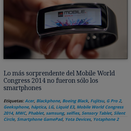
Lo más sorprendente del Mobile World
Congress 2014 no fueron sólo los
smartphones
Etiquetas:
Acer
,
Blackphone
,
Boeing Black
,
Fujitsu
,
G Pro 2
,
Geeksphone
,
háptica
,
LG
,
Liquid E3
,
Mobile World Congress
2014
,
MWC
,
Phablet
,
samsung
,
selfies
,
Sensory Tablet
,
Silent
Circle
,
Smartphone GamePad
,
Yota Devices
,
Yotaphone 2