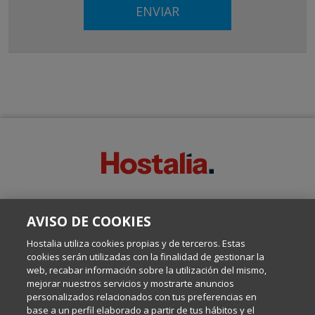
SOBRE ESTE BLOG:
AVISO DE COOKIES
Escrito por el equipo de Comunicación de Hostalia, dirigido por
Inma Castellanos, en el que conversamos sobre Hosting,
Hostalia utiliza cookies propias y de terceros. Estas
Internet y Tecnología.
cookies serán utilizadas con la finalidad de gestionar la
web, recabar información sobre la utilización del mismo,
mejorar nuestros servicios y mostrarte anuncios
Política de privacidad
personalizados relacionados con tus preferencias en
base a un perfil elaborado a partir de tus hábitos y el