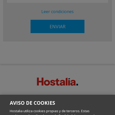
Leer condiciones
SOBRE ESTE BLOG:
AVISO DE COOKIES
Escrito por el equipo de Comunicación de Hostalia, dirigido por
Inma Castellanos, en el que conversamos sobre Hosting,
Hostalia utiliza cookies propias y de terceros. Estas
Internet y Tecnología.