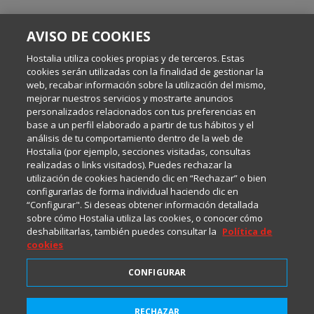
SOBRE ESTE BLOG:
AVISO DE COOKIES
Escrito por el equipo de Comunicación de Hostalia, dirigido por
Inma Castellanos, en el que conversamos sobre Hosting,
Hostalia utiliza cookies propias y de terceros. Estas
Internet y Tecnología.
cookies serán utilizadas con la finalidad de gestionar la
web, recabar información sobre la utilización del mismo,
mejorar nuestros servicios y mostrarte anuncios
Política de privacidad
personalizados relacionados con tus preferencias en
base a un perfil elaborado a partir de tus hábitos y el
análisis de tu comportamiento dentro de la web de
Política de cookies
Hostalia (por ejemplo, secciones visitadas, consultas
realizadas o links visitados). Puedes rechazar la
utilización de cookies haciendo clic en “Rechazar” o bien
Aviso legal
configurarlas de forma individual haciendo clic en
“Configurar". Si deseas obtener información detallada
sobre cómo Hostalia utiliza las cookies, o conocer cómo
deshabilitarlas, también puedes consultar la
Política de
cookies
CONFIGURAR
2001-2026 © Copyright
RECHAZAR