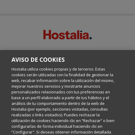
SOBRE ESTE BLOG:
AVISO DE COOKIES
Escrito por el equipo de Comunicación de Hostalia, dirigido por
Inma Castellanos, en el que conversamos sobre Hosting,
Hostalia utiliza cookies propias y de terceros. Estas
Internet y Tecnología.
cookies serán utilizadas con la finalidad de gestionar la
web, recabar información sobre la utilización del mismo,
mejorar nuestros servicios y mostrarte anuncios
Política de privacidad
personalizados relacionados con tus preferencias en
base a un perfil elaborado a partir de tus hábitos y el
análisis de tu comportamiento dentro de la web de
Política de cookies
Hostalia (por ejemplo, secciones visitadas, consultas
realizadas o links visitados). Puedes rechazar la
utilización de cookies haciendo clic en “Rechazar” o bien
Aviso legal
configurarlas de forma individual haciendo clic en
“Configurar". Si deseas obtener información detallada