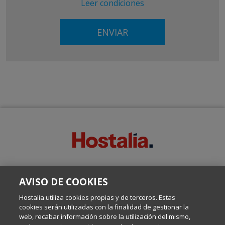
Leer condiciones
SOBRE ESTE BLOG:
AVISO DE COOKIES
Escrito por el equipo de Comunicación de Hostalia, dirigido por
Inma Castellanos, en el que conversamos sobre Hosting,
Hostalia utiliza cookies propias y de terceros. Estas
Internet y Tecnología.
cookies serán utilizadas con la finalidad de gestionar la
web, recabar información sobre la utilización del mismo,