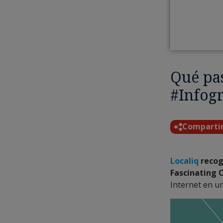
Qué pas
#Infogr
Comparti
Localiq
recoge
Fascinating O
Internet en u