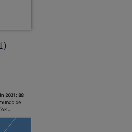
1)
n 2021: 88
l mundo de
kTok…