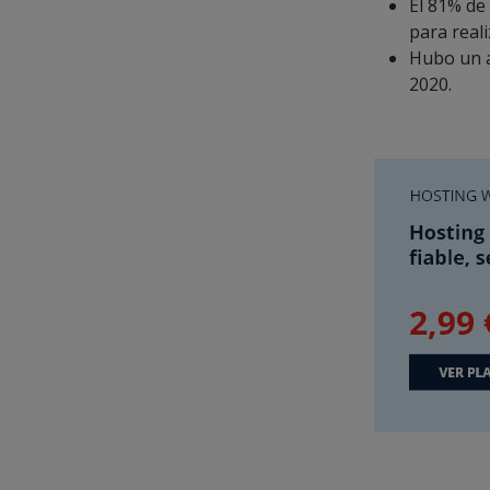
El 81% de
para real
Hubo un a
2020.