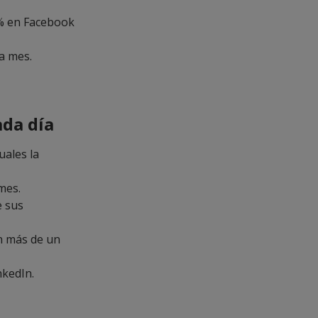
0% en Facebook
a mes.
ada día
uales la
mes.
e sus
n más de un
nkedIn.