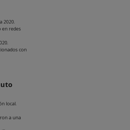
a 2020.
o en redes
020.
acionados con
nuto
n local.
eron a una