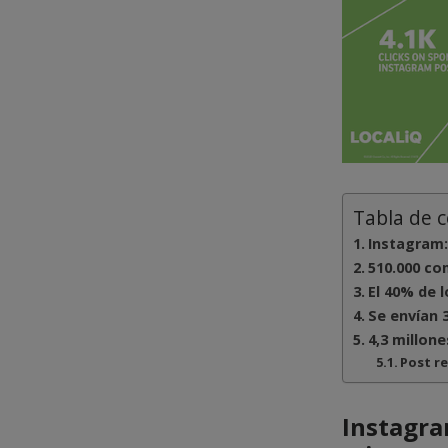
Tabla de 
Instagram:
510.000 co
El 40% de l
Se envían 
4,3 millon
Post r
Instagra