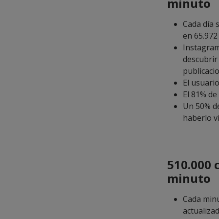
minuto
Cada día 
en 65.972
Instagram
descubrir
publicaci
El usuari
El 81% de
Un 50% de
haberlo v
510.000 
minuto
Cada minu
actualiza