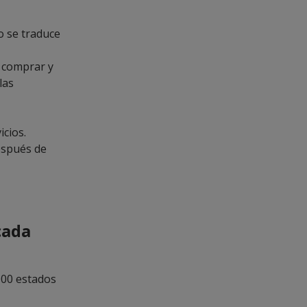
o se traduce
a comprar y
las
icios.
espués de
cada
000 estados