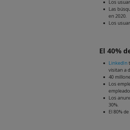
Los usuar
Las búsqu
en 2020.
Los usuar
El 40% de
LinkedIn
t
visitan a d
40 millon
Los emple
empleador
Los anunc
30%.
El 80% de