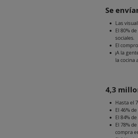
Se envía
Las visua
El 80% de
sociales.
El compro
¡A la gent
la cocina
4,3 mill
Hasta el 
El 46% de
El 84% de 
El 78% de
compra en