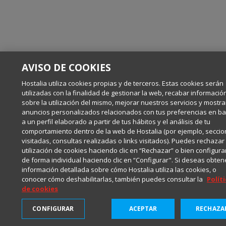
AVISO DE COOKIES
Hostalia utiliza cookies propias y de terceros. Estas cookies serán
utilizadas con la finalidad de gestionar la web, recabar informació
sobre la utilización del mismo, mejorar nuestros servicios y mostra
anuncios personalizados relacionados con tus preferencias en b
a un perfil elaborado a partir de tus hábitos y el análisis de tu
comportamiento dentro de la web de Hostalia (por ejemplo, secci
visitadas, consultas realizadas o links visitados). Puedes rechazar 
utilización de cookies haciendo clic en “Rechazar” o bien configura
de forma individual haciendo clic en “Configurar". Si deseas obten
información detallada sobre cómo Hostalia utiliza las cookies, o
conocer cómo deshabilitarlas, también puedes consultar la
Polít
de cookies
Suscríbete a HostaliaNews
para mantenerte a la última
CONFIGURAR
ACEPTAR
RECHAZA
Suscribirme