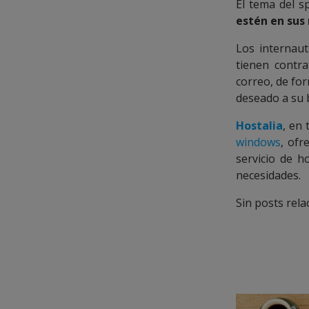
El tema del 
estén en sus
Los internau
tienen contra
correo, de fo
deseado a su 
Hostalia
, en
windows
, ofr
servicio de h
necesidades.
Sin posts rel