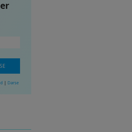
ter
SE
ad
|
Darse