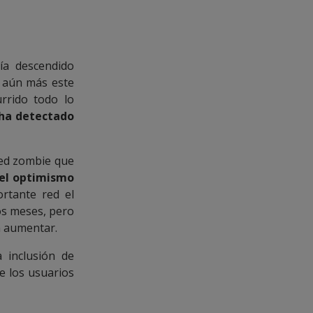
ía descendido
r aún más este
rrido todo lo
 ha detectado
ed zombie que
el optimismo
rtante red el
ios meses, pero
a aumentar.
 inclusión de
e los usuarios