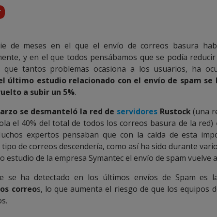
r
ie de meses en el que el envío de correos basura hab
ente, y en el que todos pensábamos que se podía reduci
o que tantos problemas ocasiona a los usuarios, ha ocu
el último estudio relacionado con el envío de spam se
uelto a subir un 5%
.
arzo se desmanteló la red de
servidores
Rustock
(una r
ola el 40% del total de todos los correos basura de la red)
Muchos expertos pensaban que con la caída de esta impo
e tipo de correos descendería, como así ha sido durante var
mo estudio de la empresa Symantec el envío de spam vuelve 
e se ha detectado en los últimos envíos de Spam es la
os correo
s, lo que aumenta el riesgo de que los equipos d
s.