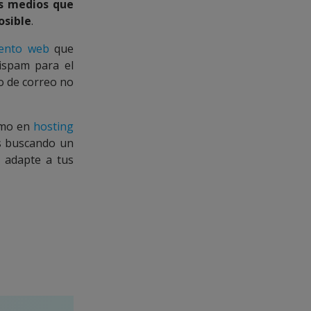
os medios que
osible
.
iento web
que
tispam para el
o de correo no
como en
hosting
ás buscando un
e adapte a tus