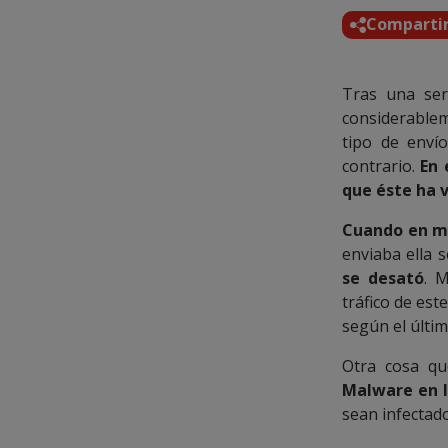
Comparti
Tras una ser
considerablem
tipo de enví
contrario.
En 
que éste ha v
Cuando en m
enviaba ella s
se desató
. 
tráfico de est
según el últi
Otra cosa qu
Malware en l
sean infectado