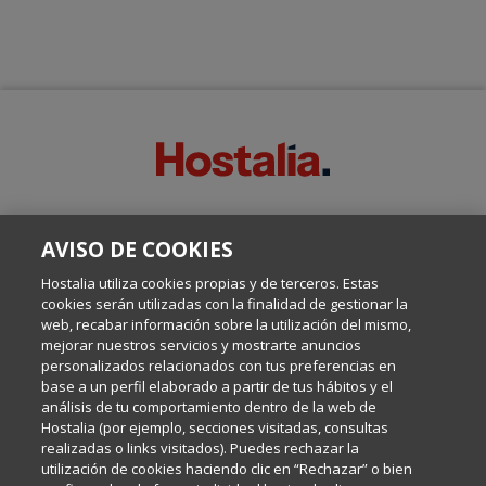
SOBRE ESTE BLOG:
AVISO DE COOKIES
Escrito por el equipo de Comunicación de Hostalia, dirigido por
Inma Castellanos, en el que conversamos sobre Hosting,
Hostalia utiliza cookies propias y de terceros. Estas
Internet y Tecnología.
cookies serán utilizadas con la finalidad de gestionar la
web, recabar información sobre la utilización del mismo,
mejorar nuestros servicios y mostrarte anuncios
Política de privacidad
personalizados relacionados con tus preferencias en
base a un perfil elaborado a partir de tus hábitos y el
análisis de tu comportamiento dentro de la web de
Política de cookies
Hostalia (por ejemplo, secciones visitadas, consultas
realizadas o links visitados). Puedes rechazar la
utilización de cookies haciendo clic en “Rechazar” o bien
Aviso legal