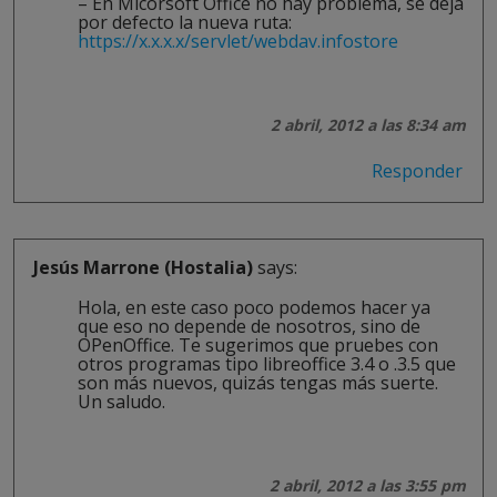
– En Micorsoft Office no hay problema, se deja
por defecto la nueva ruta:
https://x.x.x.x/servlet/webdav.infostore
2 abril, 2012 a las 8:34 am
Responder
Jesús Marrone (Hostalia)
says:
Hola, en este caso poco podemos hacer ya
que eso no depende de nosotros, sino de
OPenOffice. Te sugerimos que pruebes con
otros programas tipo libreoffice 3.4 o .3.5 que
son más nuevos, quizás tengas más suerte.
Un saludo.
2 abril, 2012 a las 3:55 pm