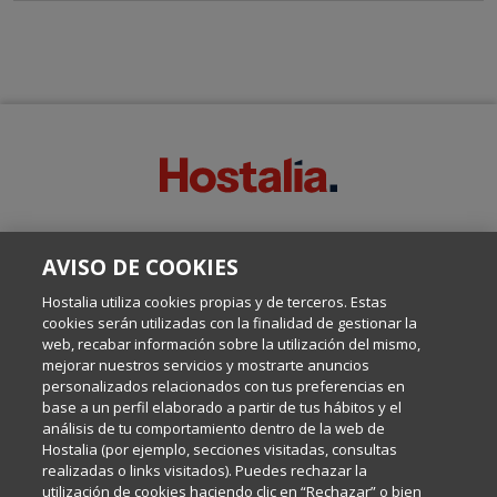
SOBRE ESTE BLOG:
AVISO DE COOKIES
Escrito por el equipo de Comunicación de Hostalia, dirigido por
Inma Castellanos, en el que conversamos sobre Hosting,
Hostalia utiliza cookies propias y de terceros. Estas
Internet y Tecnología.
cookies serán utilizadas con la finalidad de gestionar la
web, recabar información sobre la utilización del mismo,
mejorar nuestros servicios y mostrarte anuncios
Política de privacidad
personalizados relacionados con tus preferencias en
base a un perfil elaborado a partir de tus hábitos y el
análisis de tu comportamiento dentro de la web de
Política de cookies
Hostalia (por ejemplo, secciones visitadas, consultas
realizadas o links visitados). Puedes rechazar la
utilización de cookies haciendo clic en “Rechazar” o bien