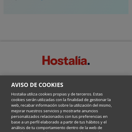
SOBRE ESTE BLOG:
AVISO DE COOKIES
Escrito por el equipo de Comunicación de Hostalia, dirigido por
Inma Castellanos, en el que conversamos sobre Hosting,
Hostalia utiliza cookies propias y de terceros. Estas
Internet y Tecnología.
cookies serán utilizadas con la finalidad de gestionar la
web, recabar información sobre la utilización del mismo,
mejorar nuestros servicios y mostrarte anuncios
Política de privacidad
personalizados relacionados con tus preferencias en
base a un perfil elaborado a partir de tus hábitos y el
análisis de tu comportamiento dentro de la web de
Política de cookies